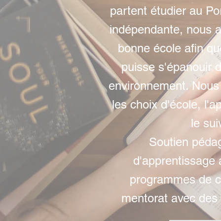
partent étudier au Po
indépendante, nous ai
bonne école afin q
puisse s'épanouir 
environnement. Nous
les choix d'école, l'a
le suiv
Soutien péda
d'apprentissage 
programmes de c
mentorat avec des 