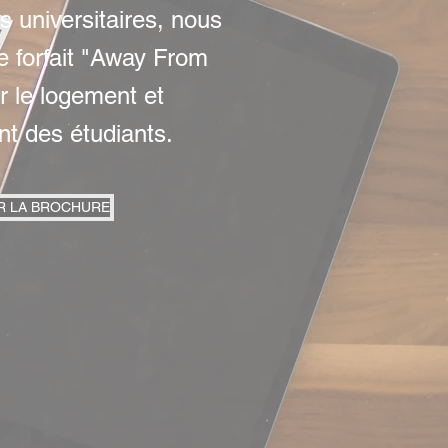
s universitaires, nous
e forfait "Away From
 le logement et
t des étudiants.
R LA BROCHURE