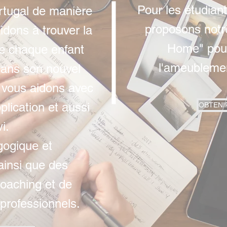
Pour les étudiant
rtugal de manière
proposons notr
dons à trouver la
Home" pour
ue chaque enfant
l'ameublemen
dans son nouvel
 vous aidons avec
pplication et aussi
OBTENI
i.
gogique et
ainsi que des
oaching et de
professionnels.