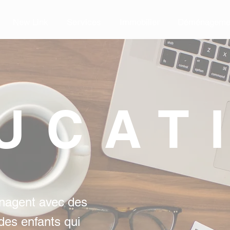
New Link
Services
Immobilier
Déménageme
New Link
Services
Immobilier
Déménageme
UCAT
nagent avec des
des enfants qui