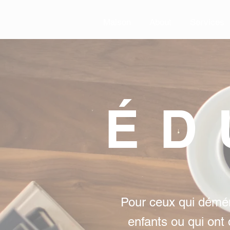
Maison
About
Services
Maison
About
Services
ÉD
Pour ceux qui démé
enfants ou qui ont 