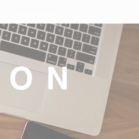
nt
Studio de design
More
nt
Studio de design
More
ION