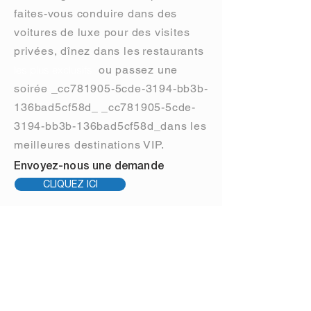
faites-vous conduire dans des
voitures de luxe pour des visites
privées, dînez dans les
restaurants
les plus exclusifs
ou passez une
soirée _cc781905-5cde-3194-bb3b-
136bad5cf58d_
_cc781905-5cde-
3194-bb3b-136bad5cf58d_dans les
meilleures destinations VIP.
Envoyez-nous une demande
CLIQUEZ ICI
ENVOYEZ-NOUS UNE
DEMANDE