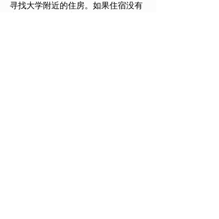
寻找大学附近的住房。如果住宿没有
家具，我们提供家具包。
我们为学生提供辅导支持。在一个新
国家上大学的第一年可能非常具有挑
战性，对学生来说是最关键的一年。
变化几乎总是有点可怕。将您的疑
虑、疑虑和恐惧带给我们：我们可以
帮助解决您的疑虑。改变也是成长、
发现和寻找新道路的绝佳机会。
该计划为学生提供了与专业教练/导师
自由交谈的机会，并建立了提供支持
的保密关系。学生将获得帮助以驾驭
变革，并发现如何为成功做好准备、
如何克服整合挑战、转变焦虑、如何
处理远距离关系以及如何建立新关
系。
该计划由 12 节课组成，其中 6 节课
将安排在前三个月，为他们新旅程的
开始提供密切支持。