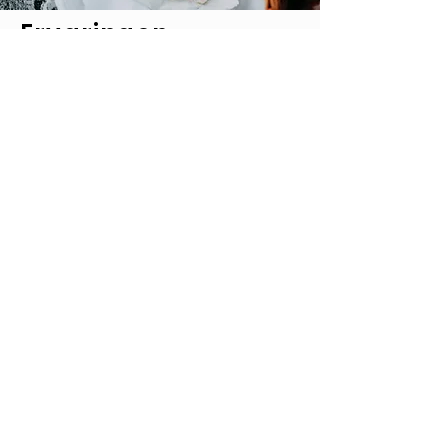
Ervaringen
Privé wijnproeverijen,
museumtours, stadstours en
duiken, zeilen, surfen, een
luchtballonvaart: wat u ook wenst,
wij maken het waar.
Stuur ons een aanvraag
KLIK HIER
STUUR ONS EEN
AANVRAAG
We zijn hier om u te helpen met alles