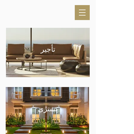
تأجير
يشترى