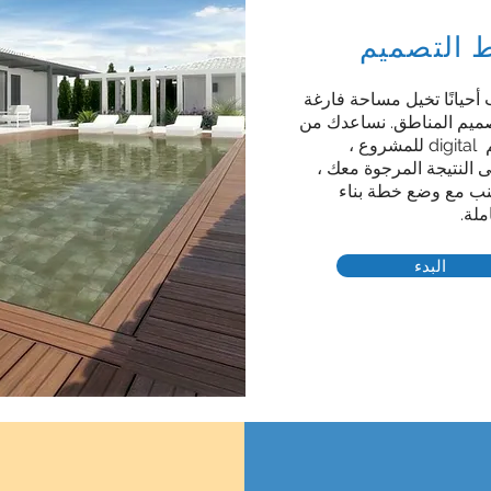
 التصميم
حيانًا تخيل مساحة فارغة
تصميم المناطق. نساعدك من
وع ،
 النتيجة المرجوة معك ،
جنب مع وضع خطة بناء
لة.
البدء