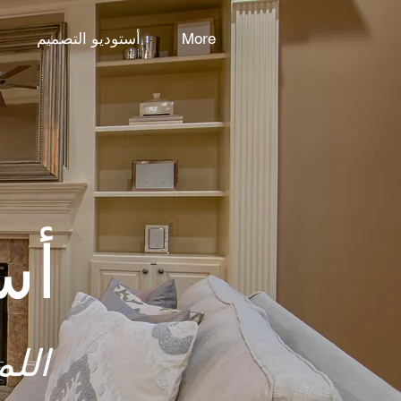
More
أستوديو التصميم
أس
الل