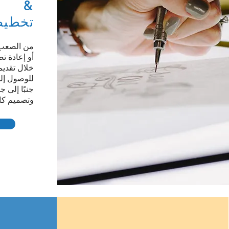
&
تخطيط
من الصعب أ
أو إعادة 
خلال تقديم digital للمشر
للوصول إلى
جنبًا إلى 
وتصميم كام