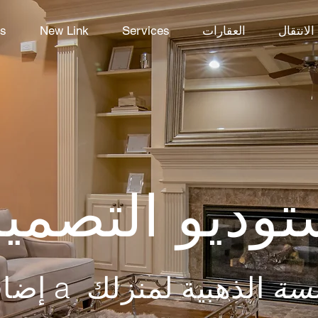
الانتقال
العقارات
Services
New Link
es
توديو التصمي
لمنزلك
إضافة a
مسة
الذهبية