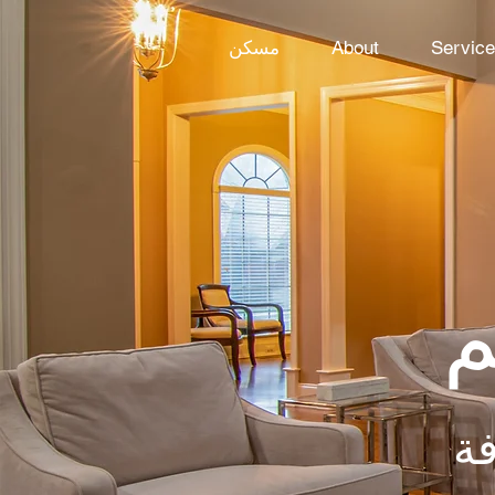
Servic
About
مسكن
م