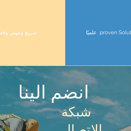
proven Solut
علميًا
سريع ومهني وفعال.
انضم الينا
شبكة
الاتصال